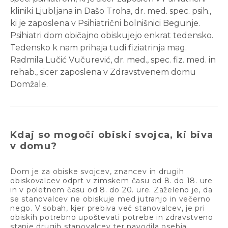
kliniki Ljubljana in Dašo Troha, dr. med. spec. psih.,
ki je zaposlena v Psihiatrični bolnišnici Begunje.
Psihiatri dom običajno obiskujejo enkrat tedensko.
Tedensko k nam prihaja tudi fiziatrinja mag.
Radmila Lučić Vučurević, dr. med., spec. fiz. med. in
rehab., sicer zaposlena v Zdravstvenem domu
Domžale.
Kdaj so mogoči obiski svojca, ki biva
v domu?
Dom je za obiske svojcev, znancev in drugih
obiskovalcev odprt v zimskem času od 8. do 18. ure
in v poletnem času od 8. do 20. ure. Zaželeno je, da
se stanovalcev ne obiskuje med jutranjo in večerno
nego. V sobah, kjer prebiva več stanovalcev, je pri
obiskih potrebno upoštevati potrebe in zdravstveno
stanje drugih stanovalcev ter navodila osebja.