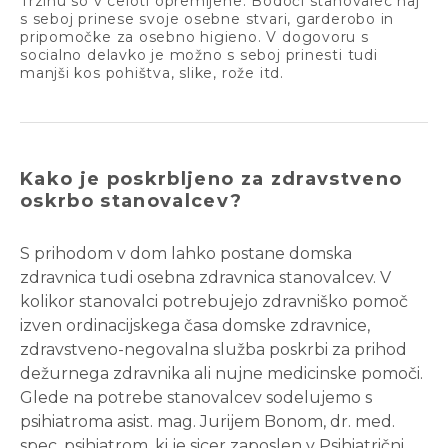
Trzinu so v celoti opremljene. Bodoči stanovalec naj
s seboj prinese svoje osebne stvari, garderobo in
pripomočke za osebno higieno. V dogovoru s
socialno delavko je možno s seboj prinesti tudi
manjši kos pohištva, slike, rože itd.
Kako je poskrbljeno za zdravstveno
oskrbo stanovalcev?
S prihodom v dom lahko postane domska
zdravnica tudi osebna zdravnica stanovalcev. V
kolikor stanovalci potrebujejo zdravniško pomoč
izven ordinacijskega časa domske zdravnice,
zdravstveno-negovalna služba poskrbi za prihod
dežurnega zdravnika ali nujne medicinske pomoči.
Glede na potrebe stanovalcev sodelujemo s
psihiatroma asist. mag. Jurijem Bonom, dr. med.
spec. psihiatrom, ki je sicer zaposlen v Psihiatrični