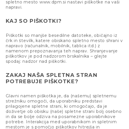
spletno mesto www.dpm.si nastavi piškotke na vaši
napravi.
KAJ SO PIŠKOTKI?
Piškotki so manjše besedilne datoteke, običajno iz
črk in številk, katere obiskano spletno mesto shrani v
napravo (računalnik, mobilnik, tablica itd.) z
namenom prepoznavanja teh naprav. Shranjevanje
piškotkov je pod nadzorom brskalnika – glejte
spodaj: nadzor nad piškotki.
ZAKAJ NAŠA SPLETNA STRAN
POTREBUJE PIŠKOTKE?
Glavni namen piškotka je, da (našemu) spletnemu
strežniku omogoči, da uporabniku predstavi
prilagojene spletne strani, ki omogočajo, da je
doživetje ob obisku (naše) spletne strani bolj osebno
in da se bolje odziva na posamezne uporabnikove
potrebe. Interakcija med uporabnikom in spletnim
mestom je s pomočjo piškotkov hitrejša in