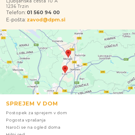
Ljubljanska cesta 10 A
1236 Trzin
Telefon:
01 560 94 00
E-pošta:
zavod@dpm.si
SPREJEM V DOM
Postopek za sprejem v dom
Pogosta vprašanja
Naroči se na ogled doma
Hišni red