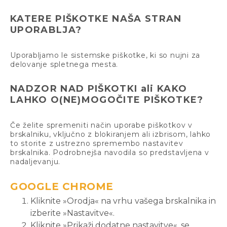
KATERE PIŠKOTKE NAŠA STRAN
UPORABLJA?
Uporabljamo le sistemske piškotke, ki so nujni za
delovanje spletnega mesta.
NADZOR NAD PIŠKOTKI ali KAKO
LAHKO O(NE)MOGOČITE PIŠKOTKE?
Če želite spremeniti način uporabe piškotkov v
brskalniku, vključno z blokiranjem ali izbrisom, lahko
to storite z ustrezno spremembo nastavitev
brskalnika. Podrobnejša navodila so predstavljena v
nadaljevanju.
GOOGLE CHROME
Kliknite »Orodja« na vrhu vašega brskalnika in
izberite »Nastavitve«.
Kliknite »Prikaži dodatne nastavitve«, se