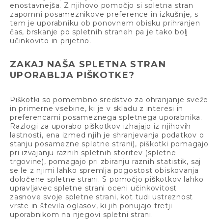
enostavnejša. Z njihovo pomočjo si spletna stran
zapomni posameznikove preference in izkušnje, s
tem je uporabniku ob ponovnem obisku prihranjen
čas, brskanje po spletnih straneh pa je tako bolj
učinkovito in prijetno.
ZAKAJ NAŠA SPLETNA STRAN
UPORABLJA PIŠKOTKE?
Piškotki so pomembno sredstvo za ohranjanje sveže
in primerne vsebine, ki je v skladu z interesi in
preferencami posameznega spletnega uporabnika.
Razlogi za uporabo piškotkov izhajajo iz njihovih
lastnosti, ena izmed njih je shranjevanja podatkov o
stanju posamezne spletne strani), piškotki pomagajo
pri izvajanju raznih spletnih storitev (spletne
trgovine), pomagajo pri zbiranju raznih statistik, saj
se le z njimi lahko spremlja pogostost obiskovanja
določene spletne strani. S pomočjo piškotkov lahko
upravljavec spletne strani oceni učinkovitost
zasnove svoje spletne strani, kot tudi ustreznost
vrste in števila oglasov, ki jih ponujajo tretji
uporabnikom na njegovi spletni strani.