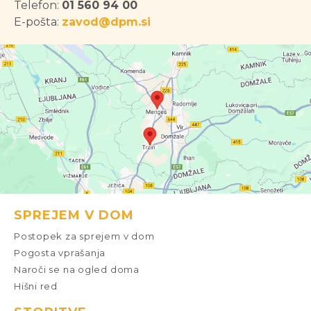
Telefon:
01 560 94 00
E-pošta:
zavod@dpm.si
SPREJEM V DOM
Postopek za sprejem v dom
Pogosta vprašanja
Naroči se na ogled doma
Hišni red