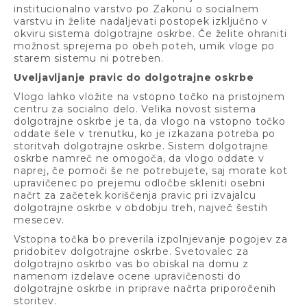
institucionalno varstvo po Zakonu o socialnem
varstvu in želite nadaljevati postopek izključno v
okviru sistema dolgotrajne oskrbe. Če želite ohraniti
možnost sprejema po obeh poteh, umik vloge po
starem sistemu ni potreben.
Uveljavljanje pravic do dolgotrajne oskrbe
Vlogo lahko vložite na vstopno točko na pristojnem
centru za socialno delo. Velika novost sistema
dolgotrajne oskrbe je ta, da vlogo na vstopno točko
oddate šele v trenutku, ko je izkazana potreba po
storitvah dolgotrajne oskrbe. Sistem dolgotrajne
oskrbe namreč ne omogoča, da vlogo oddate v
naprej, če pomoči še ne potrebujete, saj morate kot
upravičenec po prejemu odločbe skleniti osebni
načrt za začetek koriščenja pravic pri izvajalcu
dolgotrajne oskrbe v obdobju treh, največ šestih
mesecev.
Vstopna točka bo preverila izpolnjevanje pogojev za
pridobitev dolgotrajne oskrbe. Svetovalec za
dolgotrajno oskrbo vas bo obiskal na domu z
namenom izdelave ocene upravičenosti do
dolgotrajne oskrbe in priprave načrta priporočenih
storitev.