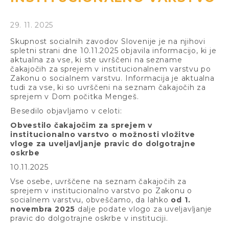
29. 11. 2025
Skupnost socialnih zavodov Slovenije je na njihovi
spletni strani dne 10.11.2025 objavila informacijo, ki je
aktualna za vse, ki ste uvrščeni na sezname
čakajočih za sprejem v institucionalnem varstvu po
Zakonu o socialnem varstvu. Informacija je aktualna
tudi za vse, ki so uvrščeni na seznam čakajočih za
sprejem v Dom počitka Mengeš.
Besedilo objavljamo v celoti:
Obvestilo čakajočim za sprejem v
institucionalno varstvo o možnosti vložitve
vloge za uveljavljanje pravic do dolgotrajne
oskrbe
10.11.2025
Vse osebe, uvrščene na seznam čakajočih za
sprejem v institucionalno varstvo po Zakonu o
socialnem varstvu, obveščamo, da lahko
od 1.
novembra 2025
dalje podate vlogo za uveljavljanje
pravic do dolgotrajne oskrbe v instituciji.