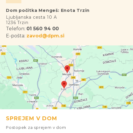
Dom počitka Mengeš: Enota Trzin
Ljubljanska cesta 10 A
1236 Trzin
Telefon:
01 560 94 00
E-pošta:
zavod@dpm.si
SPREJEM V DOM
Postopek za sprejem v dom