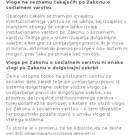
Vloge na seznamu čakajočih po Zakonu o
socialnem varstvu
Obstoječi čakalni seznam pri izvajalcu
institucionalnega varstva se ne ukinja, saj izvajalec v
manjšem obsegu še vedno lahko izvaja
institucionalno varstvo po Zakonu o socialnem
varstvu. Težnja gre v smeri izvajanja dolgotrajne
oskrbe, a ker gre za uveljavljanje pravice, ki je nova
in ločena, avtomatski prenos prošnje v nov sistem ni
mogoč, prav tako pa prinaša več novosti.
Vloga po Zakonu o socialnem varstvu ni enaka
vlogi po Zakonu o dolgotrajni oskrbi!
Če na vstopno točko na pristojnem centru za
socialno delo zaradi želje po uveljavljanju pravic iz
sistema dolgotrajne oskrbe vložite vlogo za
uveljavljanje pravic do dolgotrajne oskrbe, vas
prosimo, da izvajalce institucionalnega varstva –
torej posamezne domove, v katere ste vložili vlogo
po Zakonu o socialnem varstvu – o tem obvestite
ter po potrebi podate izjavo o umiku vloge iz
starega sistema.
To storite le v primeru, če se odločite, da ne želite
več biti obravnavani oziroma sprejeti v