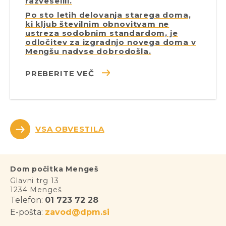
razveselili.
Po sto letih delovanja starega doma,
ki kljub številnim obnovitvam ne
ustreza sodobnim standardom, je
odločitev za izgradnjo novega doma v
Mengšu nadvse dobrodošla.
PREBERITE VEČ
VSA OBVESTILA
Dom počitka Mengeš
Glavni trg 13
1234 Mengeš
Telefon:
01 723 72 28
E-pošta:
zavod@dpm.si