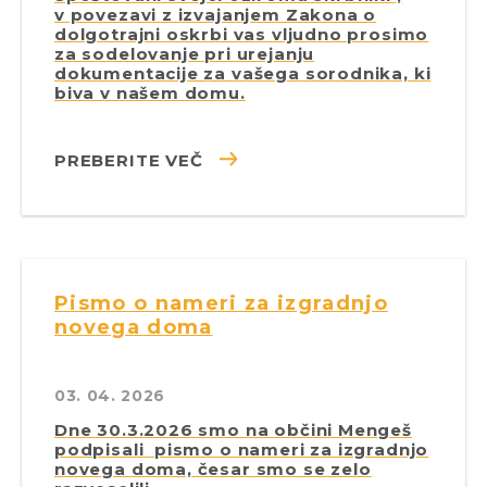
v povezavi z izvajanjem Zakona o
dolgotrajni oskrbi vas vljudno prosimo
za sodelovanje pri urejanju
dokumentacije za vašega sorodnika, ki
biva v našem domu.
PREBERITE VEČ
Pismo o nameri za izgradnjo
novega doma
03. 04. 2026
Dne 30.3.2026 smo na občini Mengeš
podpisali pismo o nameri za izgradnjo
novega doma, česar smo se zelo